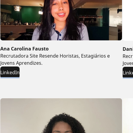
Ana Carolina Fausto
Dan
Recrutadora Site Resende Horistas, Estagiários e
Recr
Jovens Aprendizes.
Jove
LinkedIn
Link