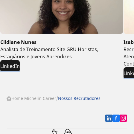
Clidiane Nunes
Isab
Analista de Treinamento Site GRU Horistas,
Recr
Estagiários e Jovens Aprendizes
Aten
Con
LinkedIn
Link
Home Michelin Career
Nossos Recrutadores