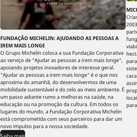
MIC
Cria
2003
part
FUNDAÇÃO MICHELIN: AJUDANDO AS PESSOAS A
fung
IREM MAIS LONGE
viab
O Grupo Michelin coloca a sua Fundação Corporativa
hect
ao serviço de "Ajudar as pessoas a irem mais longe",
para
apoiando projetos inovadores de interesse geral.
sist
"Ajudar as pessoas a irem mais longe" é o que nos
caca
aproxima do amanhã, do desenvolvermos de uma
assi
mobilidade sustentável e do zelo ao meio ambiente. É
prop
um passo adiante rumo a melhoras na saúde, na
loca
educação ou na promoção da cultura. Em todos os
para
lugares do mundo, a Fundação Corporativa Michelin
está comprometida com seus parceiros para dar um
novo impulso para a nossa sociedade.
Saiba mais